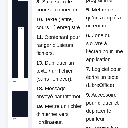
programme.
8.
Suite secrète
13
14
pour se connecter.
5.
Mettre ce
qu’on a copié à
10.
Texte (lettre,
un endroit.
cours…) enregistré.
15
16
6.
Zone qui
11.
Contenant pour
17
s’ouvre à
ranger plusieurs
l’écran pour une
fichiers.
18
application.
13.
Dupliquer un
7.
Logiciel pour
texte / un fichier
écrire un texte
(sans l’enlever).
19
(LibreOffice).
18.
Message
9.
Accessoire
envoyé par internet.
pour cliquer et
19.
Mettre un fichier
déplacer le
d’internet vers
pointeur.
20
21
l’ordinateur.