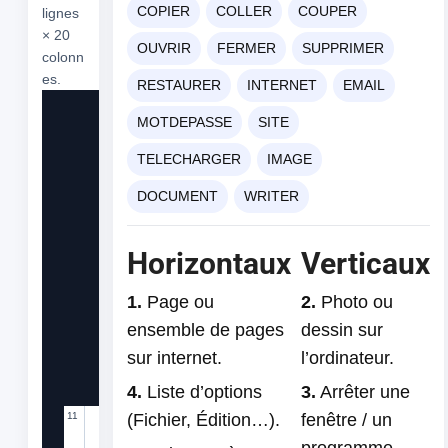
COPIER
COLLER
COUPER
lignes
× 20
OUVRIR
FERMER
SUPPRIMER
colonn
es.
RESTAURER
INTERNET
EMAIL
1
2
MOTDEPASSE
SITE
3
TELECHARGER
IMAGE
4
DOCUMENT
WRITER
5
6
Horizontaux
Verticaux
8
9
1.
Page ou
2.
Photo ou
ensemble de pages
dessin sur
sur internet.
l’ordinateur.
10
4.
Liste d’options
3.
Arrêter une
11
12
(Fichier, Édition…).
fenêtre / un