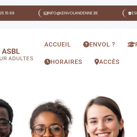
25.15.69
INFO@LENVOLANDENNE.BE
ES
ACCUEIL
ENVOL ?
 ASBL
OUR ADULTES
HORAIRES
ACCÈS