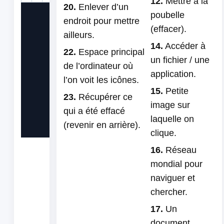
12.
Mettre à la
20.
Enlever d’un
poubelle
endroit pour mettre
(effacer).
22
ailleurs.
14.
Accéder à
22.
Espace principal
un fichier / une
de l’ordinateur où
application.
l’on voit les icônes.
15.
Petite
23.
Récupérer ce
23
image sur
qui a été effacé
laquelle on
(revenir en arrière).
clique.
16.
Réseau
mondial pour
naviguer et
chercher.
17.
Un
document