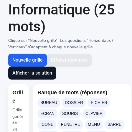
Informatique (25
mots)
Clique sur “Nouvelle grille”. Les questions “Horizontaux /
Verticaux” s’adaptent à chaque nouvelle grille.
Nouvelle grille
Effacer réponses
Afficher la solution
Grill
Banque de mots (réponses)
e
BUREAU
DOSSIER
FICHIER
Grille
ECRAN
SOURIS
CLAVIER
génér
ée :
ICONE
FENETRE
MENU
BARRE
24