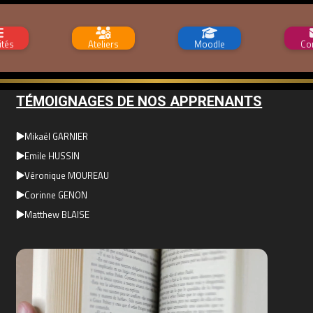
ités
Ateliers
Moodle
Co
TÉMOIGNAGES DE NOS APPRENANTS
Mikaël GARNIER
Emile HUSSIN
Véronique MOUREAU
Corinne GENON
Matthew BLAISE