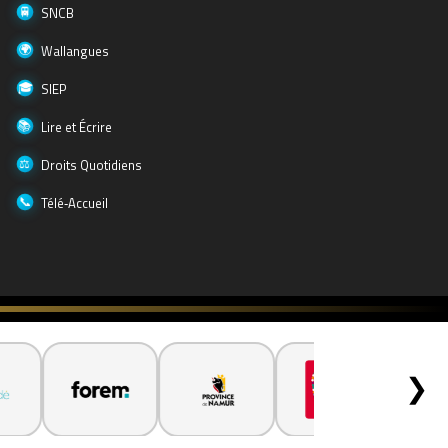
SNCB
Wallangues
SIEP
Lire et Écrire
Droits Quotidiens
Télé‑Accueil
❯