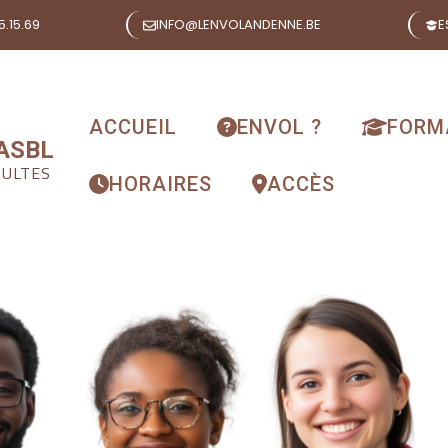
.15.69
INFO@LENVOLANDENNE.BE
E
ACCUEIL
ENVOL ?
FORM
 ASBL
DULTES
HORAIRES
ACCÈS