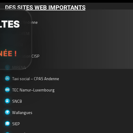
DES SITES WEB IMPORTANTS
LTES
Ville d’Andenne
Le FOREM
E
ONEM
NÉE !
Fédération CISP
MIRENA
Taxi social – CPAS Andenne
TEC Namur–Luxembourg
SNCB
Wallangues
SIEP