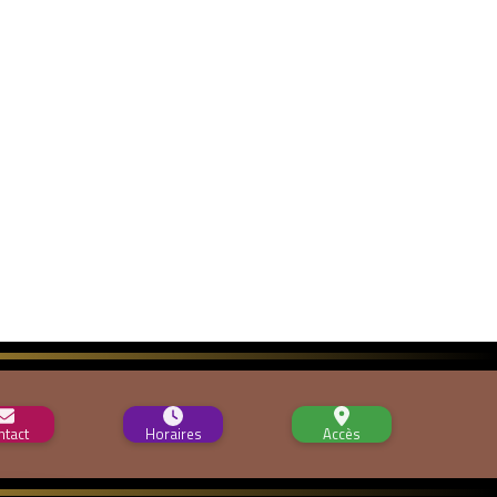
ntact
Horaires
Accès