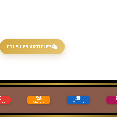
TOUS LES ARTICLES
ités
Ateliers
Moodle
Co