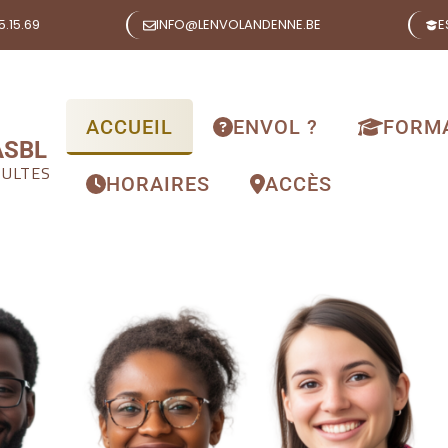
.15.69
INFO@LENVOLANDENNE.BE
E
ACCUEIL
ENVOL ?
FORM
ASBL
DULTES
HORAIRES
ACCÈS