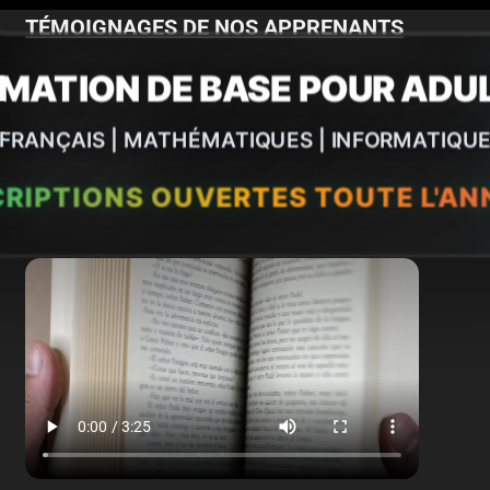
TÉMOIGNAGES DE NOS APPRENANTS
MATION DE BASE POUR ADU
Mikaël GARNIER
Emile HUSSIN
FRANÇAIS | MATHÉMATIQUES | INFORMATIQU
Véronique MOUREAU
Corinne GENON
RIPTIONS OUVERTES TOUTE L'AN
Matthew BLAISE